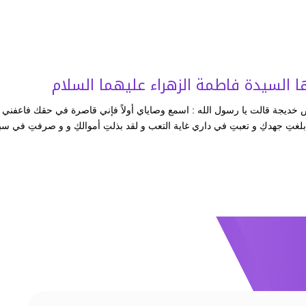
ا السيدة فاطمة الزهراء عليهما السلام
ض خديجة قالت يا رسول الله : اسمع وصاياي أولاً فإني قاصرة في حقك فاعفني ي
 بلغتِ جهدكِ و تعبتِ في داري غاية التعب و لقد بذلتِ أموالكِ و و صرفتِ في سب