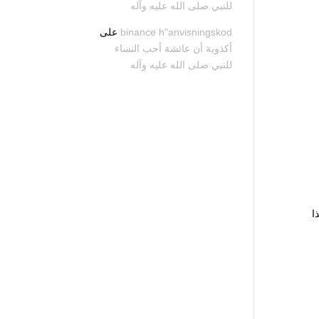
للنبي صلى الله عليه وآله
binance h"anvisningskod
على
أكذوبة أن عائشة أحب النساء
للنبي صلى الله عليه وآله
ا