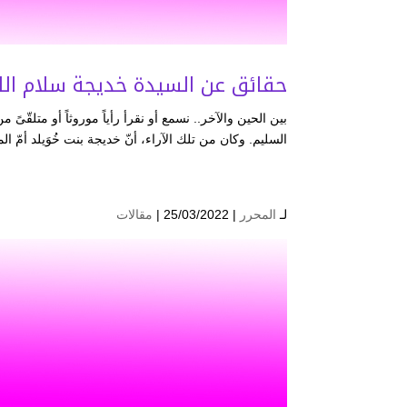
حقائق عن السيدة خديجة سلام الل
بين الحين والآخر.. نسمع أو نقرأ رأياً موروثاً أو متلقّى
السليم. وكان من تلك الآراء، أنّ خديجة بنت خُوَيلد أمّ ا
لـ
المحرر
| 25/03/2022 |
مقالات