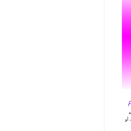
ة
ين يوماً. وفي رحلتها أقوال هي أنها في 23 رجب، أو