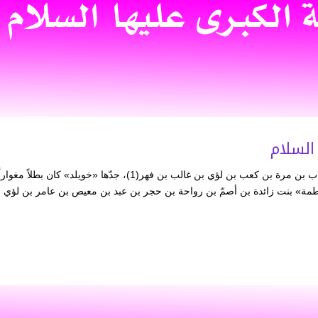
السلام
خديجة بنت خويلد بن أسد بن عبد العزّى بن قصّي بن كلاب بن مرة بن كعب بن لؤي بن غالب بن فهر(1)، جدّها «خويلد» كان 
اطمة» بنت زائدة بن أصمّ بن رواحة بن حجر بن عبد بن معيص بن عامر بن لؤي 