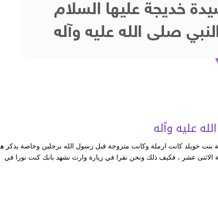
له عليه وآله
ة بنت خويلد كانت ارملة وكانت متزوجة قبل رسول الله برجلين وخاصة يذكر هذ
سني‎ في كتابه سيرة الائمة الاثنى عشر ، فكيف ذلك ونحن نقرا في زيارة وارث نشهد بانك كنت نورا في