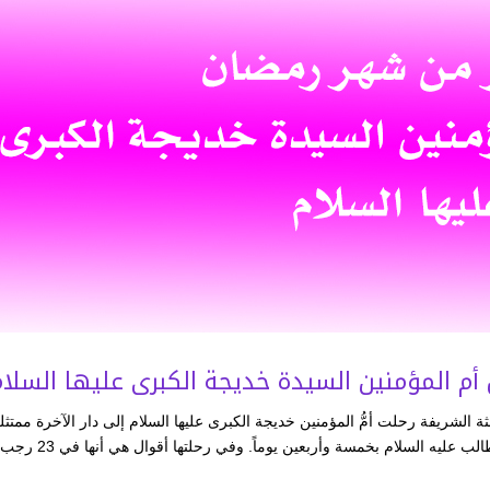
م المؤمنين السيدة خديجة الكبرى عليها السلام
الشريفة رحلت أمُّ المؤمنين خديجة الكبرى عليها السلام إلى دار الآخرة ممتثل
الى نداء ربّها. هذا على القول بأنها رحلت بعد رحلة أبي طالب عليه السلام بخمسة وأربع