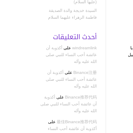
(عليها السلام)
السيدة خديجة والدة الصديقة
فاطمة الزهراء عليهما السلام
أحدث التعليقات
ا
windreamlink
على
أكذوبة أن
يل
عائشة أحب النساء للنبي صلى
الله عليه وآله
Binance注册
على
أكذوبة أن
عائشة أحب النساء للنبي صلى
الله عليه وآله
Binance推荐代码
على
أكذوبة
أن عائشة أحب النساء للنبي صلى
الله عليه وآله
最佳Binance推荐代码
على
أكذوبة أن عائشة أحب النساء