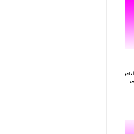
بطلاً مغواراً دافع
بن